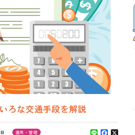
いろな交通手段を解説
L
F
X
5日
運用・管理