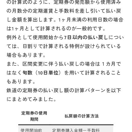
の計算式のように、定期券の発売額から使用済み
の月数分の定期運賃と手数料を差し引いて払い戻
し金額を算出します。1ヶ月未満の利用日数の場合
は1ヶ月として計算されるのが一般的です。
例外として使用開始から
7日以内の払い戻し
につい
ては、日割りで計算される特例が設けられている
場合もあります。
また、区間変更に伴う払い戻しの場合は１カ月で
はなく
旬数（10日単位）
を用いて計算されること
もあります。
鉄道の定期券の払い戻し額の計算パターンを以下
にまとめてみました。
定期券の使用
払戻額の計算方法
期間
使用開始前
定期券購入金額ー手数料