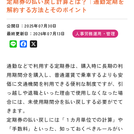
定期券の払い戻し計算とは？｜通勤定期を
解約する方法とそのポイント
公開日：2025年07月30日
最終更新日：2026年07月13日
人事労務運用・管理
L
F
X
i
a
n
c
e
e
通勤などで利用する定期券は、購入時に長期の利
b
o
用期間分を購入し、普通運賃で乗車するよりも安
o
価に交通機関を利用できる便利な制度ですが、引
k
っ越しや退職といった理由で使用しなくなった場
合には、未使用期間分を払い戻しする必要がでて
きます。
定期券の払い戻しには「１カ月単位での計算」や
「手数料」といった、知っておくべきルールがい