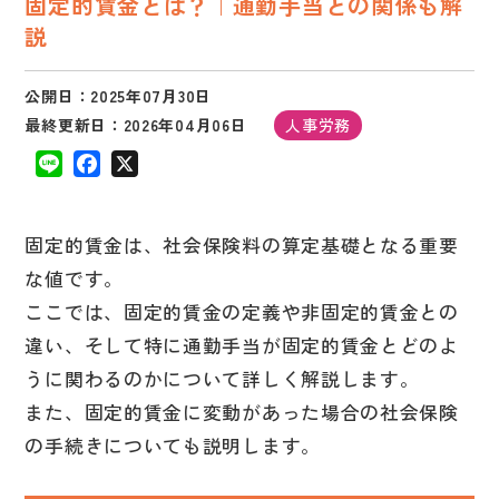
固定的賃金とは？｜通勤手当との関係も解
説
公開日：2025年07月30日
最終更新日：2026年04月06日
人事労務
L
F
X
i
a
n
c
e
e
固定的賃金は、社会保険料の算定基礎となる重要
b
o
な値です。
o
ここでは、固定的賃金の定義や非固定的賃金との
k
違い、そして特に通勤手当が固定的賃金とどのよ
うに関わるのかについて詳しく解説します。
また、固定的賃金に変動があった場合の社会保険
の手続きについても説明します。