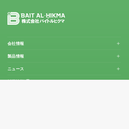
会社情報
会社概要
ご挨拶
沿革
業務概要
過去製品一覧
企業の社会的責任への取り組み
情報セキュリティ方針
個人情報保護
環境方針書
製品情報
コミュニケーションツール
人事業務サポート製品
開発支援サポート製品
品質への取り組み
ニュース
ニュース一覧
お知らせ
プレスリリース
メディア掲載
採用情報
メッセージ
仕事について
社員について
新人研修
採用情報
お問い合わせ
お問い合わせ
Copyright(C) 株式会社バイトルヒクマ All Rights Reserved.