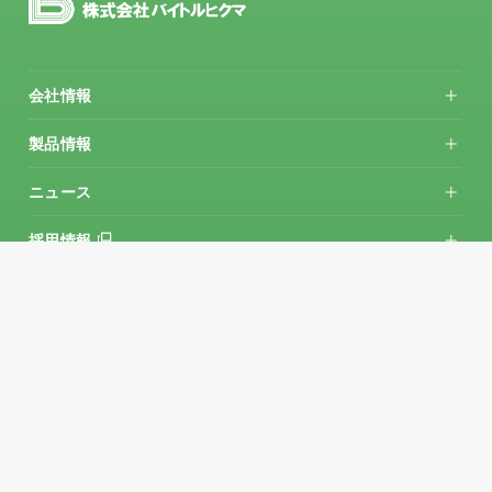
会社情報
会社概要
ご挨拶
沿革
業務概要
過去製品一覧
企業の社会的責任への取り組み
情報セキュリティ方針
個人情報保護
環境方針書
製品情報
コミュニケーションツール
人事業務サポート製品
開発支援サポート製品
品質への取り組み
ニュース
ニュース一覧
お知らせ
プレスリリース
メディア掲載
採用情報
メッセージ
仕事について
社員について
新人研修
採用情報
お問い合わせ
お問い合わせ
Copyright(C) 株式会社バイトルヒクマ All Rights Reserved.