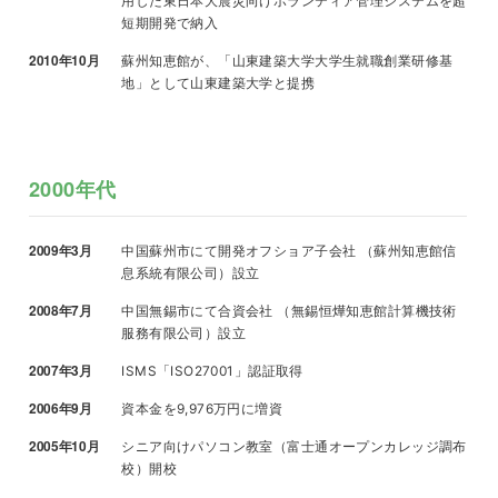
用した東日本大震災向けボランティア管理システムを超
短期開発で納入
2010年10月
蘇州知恵館が、「山東建築大学大学生就職創業研修基
地」として山東建築大学と提携
2000年代
2009年3月
中国蘇州市にて開発オフショア子会社 （蘇州知恵館信
息系統有限公司）設立
2008年7月
中国無錫市にて合資会社 （無錫恒燁知恵館計算機技術
服務有限公司）設立
2007年3月
ISMS「ISO27001」認証取得
2006年9月
資本金を9,976万円に増資
2005年10月
シニア向けパソコン教室（富士通オープンカレッジ調布
校）開校