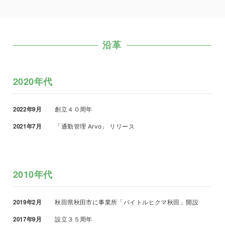
会社概要
ご挨拶
沿革
業務概要
過去製品一覧
企業の社会的責任への取り組み
情報セキュリティ方針
個人情報保護
環境方針書
沿革
2020年代
2022年9月
創立４０周年
2021年7月
「通勤管理 Arvo」 リリース
2010年代
2019年2月
秋田県秋田市に事業所「バイトルヒクマ秋田」開設
2017年9月
設立３５周年